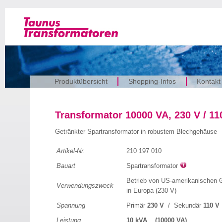
Produktübersicht
Shopping-Infos
Kontakt
Transformator 10000 VA, 230 V / 11
Getränkter Spartransformator in robustem Blechgehäuse
Artikel-Nr.
210 197 010
Bauart
Spartransformator
Betrieb von US-amerikanischen G
Verwendungszweck
in Europa (230 V)
Spannung
Primär
230 V
/ Sekundär
110 V
Leistung
10 kVA (10000 VA)